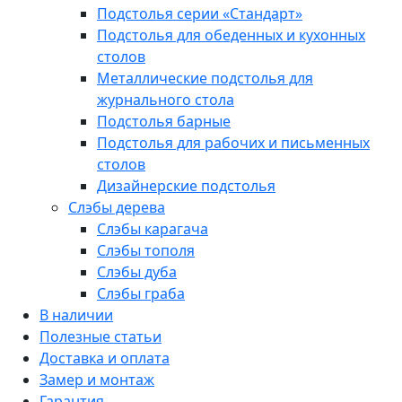
Подстолья серии «Стандарт»
Подстолья для обеденных и кухонных
столов
Металлические подстолья для
журнального стола
Подстолья барные
Подстолья для рабочих и письменных
столов
Дизайнерские подстолья
Слэбы дерева
Слэбы карагача
Слэбы тополя
Слэбы дуба
Слэбы граба
В наличии
Полезные статьи
Доставка и оплата
Замер и монтаж
Гарантия