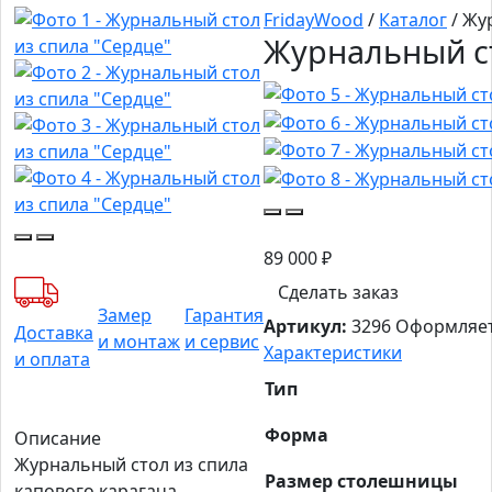
FridayWood
/
Каталог
/
Жур
Журнальный ст
89 000
₽
Сделать заказ
Замер
Гарантия
Артикул:
3296
Оформляет
Доставка
и монтаж
и сервис
Характеристики
и оплата
Тип
Форма
Описание
Журнальный стол из спила
Размер столешницы
капового карагача