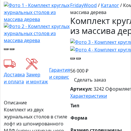
FridayWood
/
Каталог
/
Ком
массива дерева
Комплект круг
из массива де
Гарантия
56 000
₽
Доставка
Замер
и сервис
Сделать заказ
и оплата
и монтаж
Артикул:
3242
Оформляет
Характеристики
Описание
Тип
Комплект из двух
журнальных столов в стиле
Форма
лофт из шпонированного
Размер столешницы
МДФ (шпон натурального