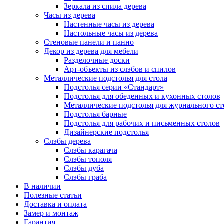
Зеркала из спила дерева
Часы из дерева
Настенные часы из дерева
Настольные часы из дерева
Стеновые панели и панно
Декор из дерева для мебели
Разделочные доски
Арт-объекты из слэбов и спилов
Металлические подстолья для стола
Подстолья серии «Стандарт»
Подстолья для обеденных и кухонных столов
Металлические подстолья для журнального ст
Подстолья барные
Подстолья для рабочих и письменных столов
Дизайнерские подстолья
Слэбы дерева
Слэбы карагача
Слэбы тополя
Слэбы дуба
Слэбы граба
В наличии
Полезные статьи
Доставка и оплата
Замер и монтаж
Гарантия