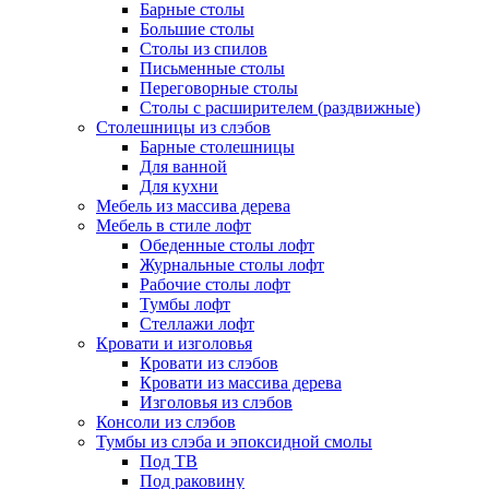
Барные столы
Большие столы
Столы из спилов
Письменные столы
Переговорные столы
Столы с расширителем (раздвижные)
Столешницы из слэбов
Барные столешницы
Для ванной
Для кухни
Мебель из массива дерева
Мебель в стиле лофт
Обеденные столы лофт
Журнальные столы лофт
Рабочие столы лофт
Тумбы лофт
Стеллажи лофт
Кровати и изголовья
Кровати из слэбов
Кровати из массива дерева
Изголовья из слэбов
Консоли из слэбов
Тумбы из слэба и эпоксидной смолы
Под ТВ
Под раковину