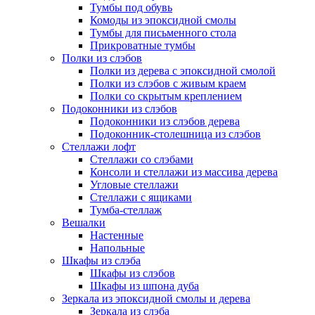
Тумбы под обувь
Комоды из эпоксидной смолы
Тумбы для письменного стола
Прикроватные тумбы
Полки из слэбов
Полки из дерева с эпоксидной смолой
Полки из слэбов с живым краем
Полки со скрытым креплением
Подоконники из слэбов
Подоконники из слэбов дерева
Подоконник-столешница из слэбов
Стеллажи лофт
Стеллажи со слэбами
Консоли и стеллажи из массива дерева
Угловые стеллажи
Стеллажи с ящиками
Тумба-стеллаж
Вешалки
Настенные
Напольные
Шкафы из слэба
Шкафы из слэбов
Шкафы из шпона дуба
Зеркала из эпоксидной смолы и дерева
Зеркала из слэба