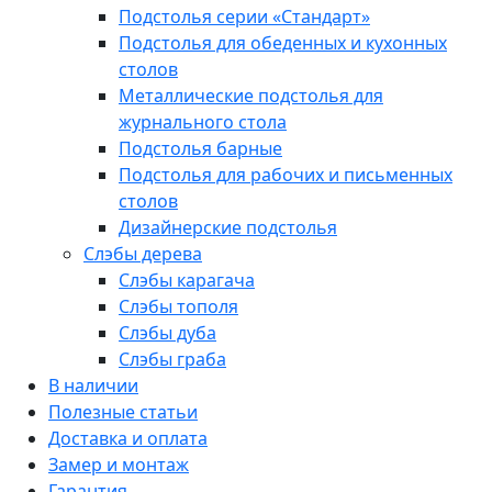
Подстолья серии «Стандарт»
Подстолья для обеденных и кухонных
столов
Металлические подстолья для
журнального стола
Подстолья барные
Подстолья для рабочих и письменных
столов
Дизайнерские подстолья
Слэбы дерева
Слэбы карагача
Слэбы тополя
Слэбы дуба
Слэбы граба
В наличии
Полезные статьи
Доставка и оплата
Замер и монтаж
Гарантия