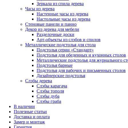
Зеркала из спила дерева
Часы из дерева
Настенные часы из дерева
Настольные часы из дерева
Стеновые панели и панно
Декор из дерева для мебели
Разделочные доски
Арт-объекты из слэбов и спилов
Металлические подстолья для стола
Подстолья серии «Стандарт»
Подстолья для обеденных и кухонных столов
Металлические подстолья для журнального ст
Подстолья барные
Подстолья для рабочих и письменных столов
Дизайнерские подстолья
Слэбы дерева
Слэбы карагача
Слэбы тополя
Слэбы дуба
Слэбы граба
В наличии
Полезные статьи
Доставка и оплата
Замер и монтаж
Гарантия