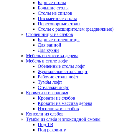
Барные столы
Большие столы
Столы из спилов
Письменные столы
Переговорные столы
Столы с расширителем (раздвижные)
Столешницы из слэбов
Барные столешницы
Для ванной
Для кухни
Мебель из массива дерева
Мебель в стиле лофт
Обеденные столы лофт
Журнальные столы лофт
Рабочие столы лофт
Тумбы лофт
Стеллажи лофт
Кровати и изголовья
Кровати из слэбов
Кровати из массива дерева
Изголовья из слэбов
Консоли из слэбов
Тумбы из слэба и эпоксидной смолы
Под ТВ
Под раковину