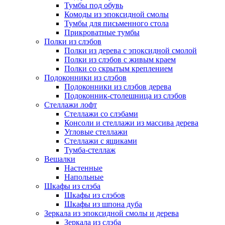
Тумбы под обувь
Комоды из эпоксидной смолы
Тумбы для письменного стола
Прикроватные тумбы
Полки из слэбов
Полки из дерева с эпоксидной смолой
Полки из слэбов с живым краем
Полки со скрытым креплением
Подоконники из слэбов
Подоконники из слэбов дерева
Подоконник-столешница из слэбов
Стеллажи лофт
Стеллажи со слэбами
Консоли и стеллажи из массива дерева
Угловые стеллажи
Стеллажи с ящиками
Тумба-стеллаж
Вешалки
Настенные
Напольные
Шкафы из слэба
Шкафы из слэбов
Шкафы из шпона дуба
Зеркала из эпоксидной смолы и дерева
Зеркала из слэба