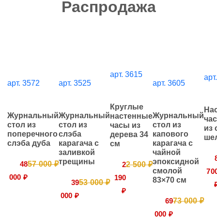
Распродажа
арт. 3615
арт
арт. 3572
арт. 3525
арт. 3605
Круглые
На
Журнальный
Журнальный
Журнальный
настенные
час
стол из
стол из
стол из
часы из
из 
поперечного
слэба
капового
дерева 34
ше
слэба дуба
карагача с
карагача с
см
заливкой
чайной
трещины
эпоксидной
48
57 000 ₽
2
2 500 ₽
смолой
70
000 ₽
190
83×70 см
39
53 000 ₽
₽
000 ₽
69
73 000 ₽
000 ₽