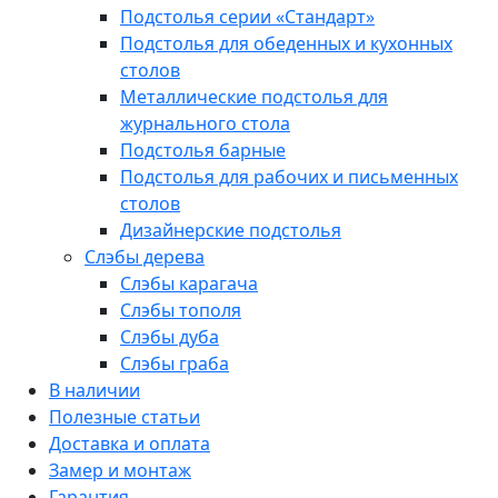
Подстолья серии «Стандарт»
Подстолья для обеденных и кухонных
столов
Металлические подстолья для
журнального стола
Подстолья барные
Подстолья для рабочих и письменных
столов
Дизайнерские подстолья
Слэбы дерева
Слэбы карагача
Слэбы тополя
Слэбы дуба
Слэбы граба
В наличии
Полезные статьи
Доставка и оплата
Замер и монтаж
Гарантия