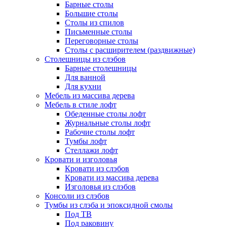
Барные столы
Большие столы
Столы из спилов
Письменные столы
Переговорные столы
Столы с расширителем (раздвижные)
Столешницы из слэбов
Барные столешницы
Для ванной
Для кухни
Мебель из массива дерева
Мебель в стиле лофт
Обеденные столы лофт
Журнальные столы лофт
Рабочие столы лофт
Тумбы лофт
Стеллажи лофт
Кровати и изголовья
Кровати из слэбов
Кровати из массива дерева
Изголовья из слэбов
Консоли из слэбов
Тумбы из слэба и эпоксидной смолы
Под ТВ
Под раковину