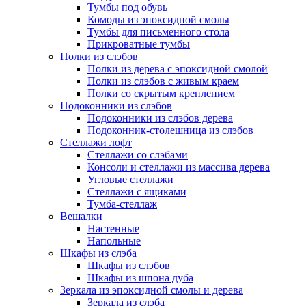
Тумбы под обувь
Комоды из эпоксидной смолы
Тумбы для письменного стола
Прикроватные тумбы
Полки из слэбов
Полки из дерева с эпоксидной смолой
Полки из слэбов с живым краем
Полки со скрытым креплением
Подоконники из слэбов
Подоконники из слэбов дерева
Подоконник-столешница из слэбов
Стеллажи лофт
Стеллажи со слэбами
Консоли и стеллажи из массива дерева
Угловые стеллажи
Стеллажи с ящиками
Тумба-стеллаж
Вешалки
Настенные
Напольные
Шкафы из слэба
Шкафы из слэбов
Шкафы из шпона дуба
Зеркала из эпоксидной смолы и дерева
Зеркала из слэба