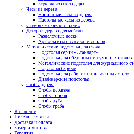
Зеркала из спила дерева
Часы из дерева
Настенные часы из дерева
Настольные часы из дерева
Стеновые панели и панно
Декор из дерева для мебели
Разделочные доски
Арт-объекты из слэбов и спилов
Металлические подстолья для стола
Подстолья серии «Стандарт»
Подстолья для обеденных и кухонных столов
Металлические подстолья для журнального ст
Подстолья барные
Подстолья для рабочих и письменных столов
Дизайнерские подстолья
Слэбы дерева
Слэбы карагача
Слэбы тополя
Слэбы дуба
Слэбы граба
В наличии
Полезные статьи
Доставка и оплата
Замер и монтаж
Гарантия