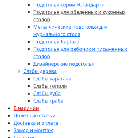
Подстолья серии «Стандарт»
Подстолья для обеденных и кухонных
столов
Металлические подстолья для
журнального стола
Подстолья барные
Подстолья для рабочих и письменных
столов
Дизайнерские подстолья
Слэбы дерева
Слэбы карагача
Слэбы тополя
Слэбы дуба
Слэбы граба
В наличии
Полезные статьи
Доставка и оплата
Замер и монтаж
Гарантия