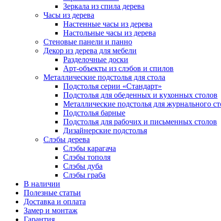
Зеркала из спила дерева
Часы из дерева
Настенные часы из дерева
Настольные часы из дерева
Стеновые панели и панно
Декор из дерева для мебели
Разделочные доски
Арт-объекты из слэбов и спилов
Металлические подстолья для стола
Подстолья серии «Стандарт»
Подстолья для обеденных и кухонных столов
Металлические подстолья для журнального ст
Подстолья барные
Подстолья для рабочих и письменных столов
Дизайнерские подстолья
Слэбы дерева
Слэбы карагача
Слэбы тополя
Слэбы дуба
Слэбы граба
В наличии
Полезные статьи
Доставка и оплата
Замер и монтаж
Гарантия