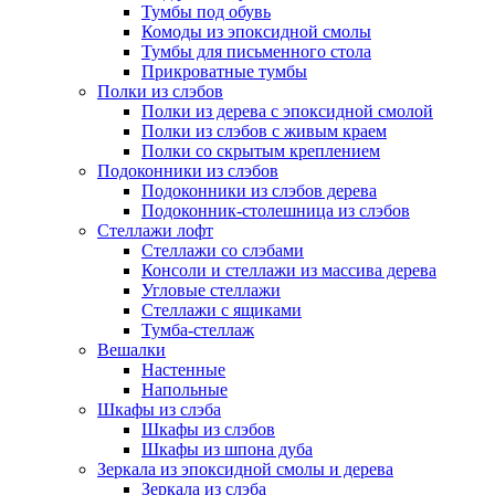
Тумбы под обувь
Комоды из эпоксидной смолы
Тумбы для письменного стола
Прикроватные тумбы
Полки из слэбов
Полки из дерева с эпоксидной смолой
Полки из слэбов с живым краем
Полки со скрытым креплением
Подоконники из слэбов
Подоконники из слэбов дерева
Подоконник-столешница из слэбов
Стеллажи лофт
Стеллажи со слэбами
Консоли и стеллажи из массива дерева
Угловые стеллажи
Стеллажи с ящиками
Тумба-стеллаж
Вешалки
Настенные
Напольные
Шкафы из слэба
Шкафы из слэбов
Шкафы из шпона дуба
Зеркала из эпоксидной смолы и дерева
Зеркала из слэба