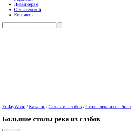
Дизайнерам
О мастерской
Контакты
FridayWood
/
Каталог
/
Столы из слэбов
/
Столы река из слэбов
Большие столы река из слэбов