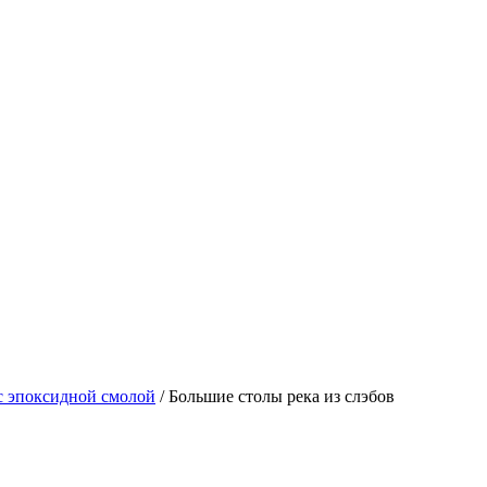
 с эпоксидной смолой
/
Большие столы река из слэбов