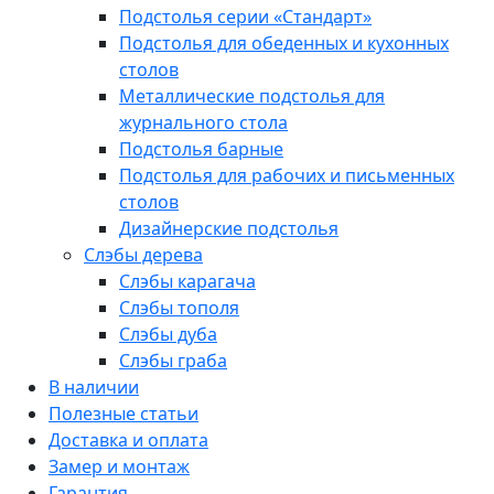
Подстолья серии «Стандарт»
Подстолья для обеденных и кухонных
столов
Металлические подстолья для
журнального стола
Подстолья барные
Подстолья для рабочих и письменных
столов
Дизайнерские подстолья
Слэбы дерева
Слэбы карагача
Слэбы тополя
Слэбы дуба
Слэбы граба
В наличии
Полезные статьи
Доставка и оплата
Замер и монтаж
Гарантия