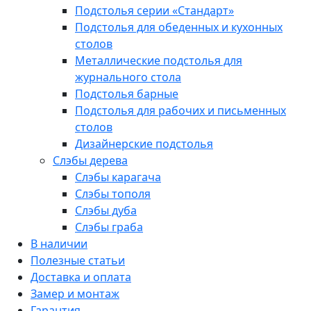
Подстолья серии «Стандарт»
Подстолья для обеденных и кухонных
столов
Металлические подстолья для
журнального стола
Подстолья барные
Подстолья для рабочих и письменных
столов
Дизайнерские подстолья
Слэбы дерева
Слэбы карагача
Слэбы тополя
Слэбы дуба
Слэбы граба
В наличии
Полезные статьи
Доставка и оплата
Замер и монтаж
Гарантия