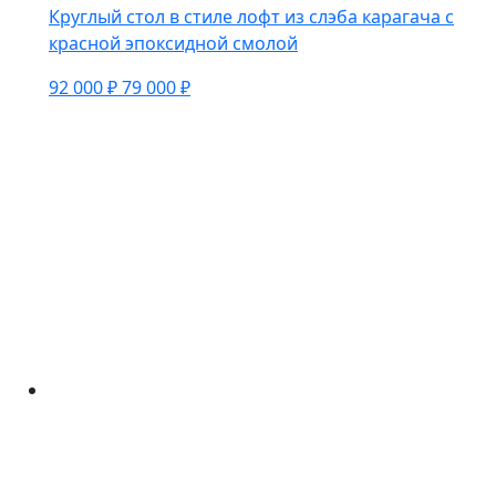
Круглый стол в стиле лофт из слэба карагача с
красной эпоксидной смолой
92 000 ₽
79 000 ₽