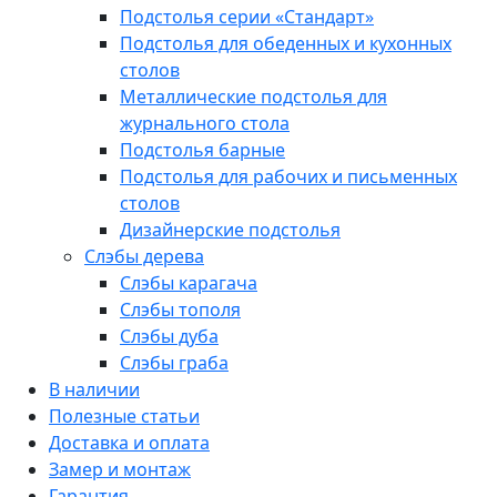
Подстолья серии «Стандарт»
Подстолья для обеденных и кухонных
столов
Металлические подстолья для
журнального стола
Подстолья барные
Подстолья для рабочих и письменных
столов
Дизайнерские подстолья
Слэбы дерева
Слэбы карагача
Слэбы тополя
Слэбы дуба
Слэбы граба
В наличии
Полезные статьи
Доставка и оплата
Замер и монтаж
Гарантия