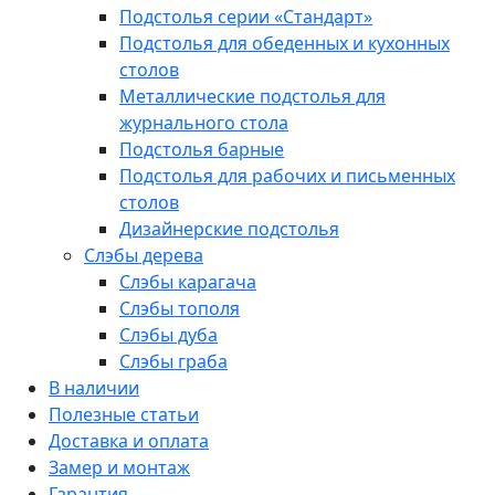
Подстолья серии «Стандарт»
Подстолья для обеденных и кухонных
столов
Металлические подстолья для
журнального стола
Подстолья барные
Подстолья для рабочих и письменных
столов
Дизайнерские подстолья
Слэбы дерева
Слэбы карагача
Слэбы тополя
Слэбы дуба
Слэбы граба
В наличии
Полезные статьи
Доставка и оплата
Замер и монтаж
Гарантия