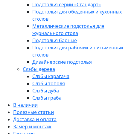
Подстолья серии «Стандарт»
Подстолья для обеденных и кухонных
столов
Металлические подстолья для
журнального стола
Подстолья барные
Подстолья для рабочих и письменных
столов
Дизайнерские подстолья
Слэбы дерева
Слэбы карагача
Слэбы тополя
Слэбы дуба
Слэбы граба
В наличии
Полезные статьи
Доставка и оплата
Замер и монтаж
Гарантия