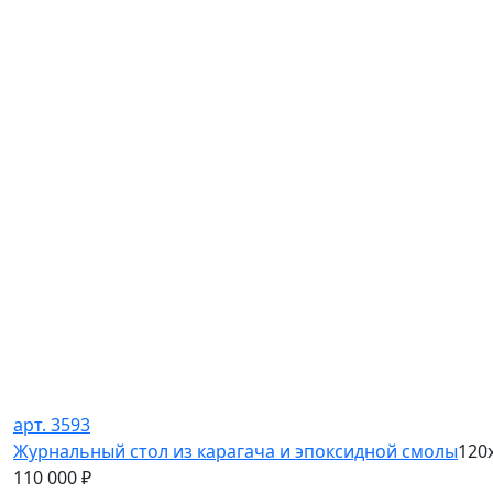
арт. 3593
Журнальный стол из карагача и эпоксидной смолы
120
110 000
₽