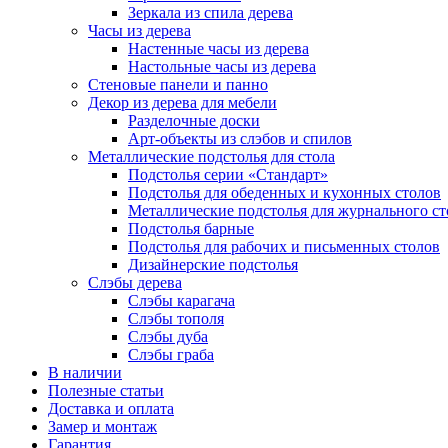
Зеркала из спила дерева
Часы из дерева
Настенные часы из дерева
Настольные часы из дерева
Стеновые панели и панно
Декор из дерева для мебели
Разделочные доски
Арт-объекты из слэбов и спилов
Металлические подстолья для стола
Подстолья серии «Стандарт»
Подстолья для обеденных и кухонных столов
Металлические подстолья для журнального ст
Подстолья барные
Подстолья для рабочих и письменных столов
Дизайнерские подстолья
Слэбы дерева
Слэбы карагача
Слэбы тополя
Слэбы дуба
Слэбы граба
В наличии
Полезные статьи
Доставка и оплата
Замер и монтаж
Гарантия