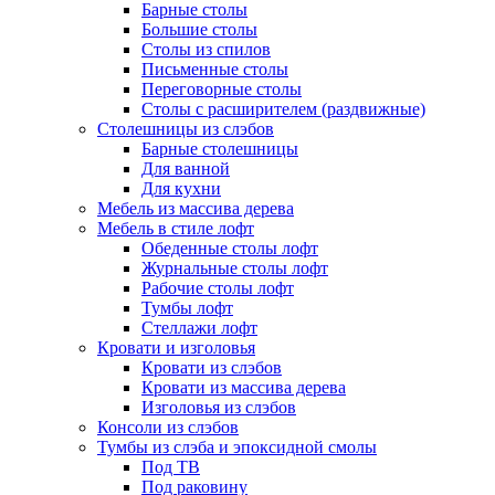
Барные столы
Большие столы
Столы из спилов
Письменные столы
Переговорные столы
Столы с расширителем (раздвижные)
Столешницы из слэбов
Барные столешницы
Для ванной
Для кухни
Мебель из массива дерева
Мебель в стиле лофт
Обеденные столы лофт
Журнальные столы лофт
Рабочие столы лофт
Тумбы лофт
Стеллажи лофт
Кровати и изголовья
Кровати из слэбов
Кровати из массива дерева
Изголовья из слэбов
Консоли из слэбов
Тумбы из слэба и эпоксидной смолы
Под ТВ
Под раковину