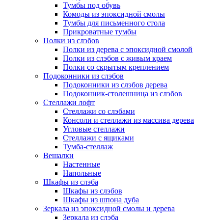
Тумбы под обувь
Комоды из эпоксидной смолы
Тумбы для письменного стола
Прикроватные тумбы
Полки из слэбов
Полки из дерева с эпоксидной смолой
Полки из слэбов с живым краем
Полки со скрытым креплением
Подоконники из слэбов
Подоконники из слэбов дерева
Подоконник-столешница из слэбов
Стеллажи лофт
Стеллажи со слэбами
Консоли и стеллажи из массива дерева
Угловые стеллажи
Стеллажи с ящиками
Тумба-стеллаж
Вешалки
Настенные
Напольные
Шкафы из слэба
Шкафы из слэбов
Шкафы из шпона дуба
Зеркала из эпоксидной смолы и дерева
Зеркала из слэба