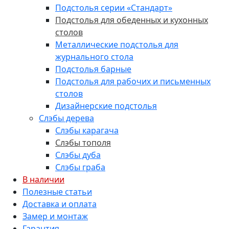
Подстолья серии «Стандарт»
Подстолья для обеденных и кухонных
столов
Металлические подстолья для
журнального стола
Подстолья барные
Подстолья для рабочих и письменных
столов
Дизайнерские подстолья
Слэбы дерева
Слэбы карагача
Слэбы тополя
Слэбы дуба
Слэбы граба
В наличии
Полезные статьи
Доставка и оплата
Замер и монтаж
Гарантия