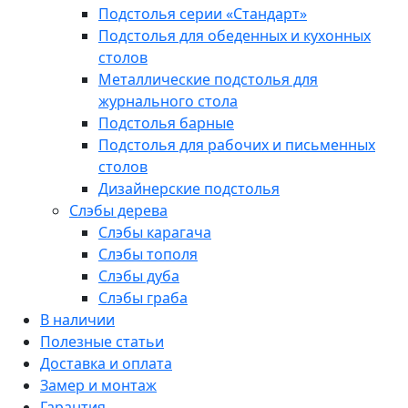
Подстолья серии «Стандарт»
Подстолья для обеденных и кухонных
столов
Металлические подстолья для
журнального стола
Подстолья барные
Подстолья для рабочих и письменных
столов
Дизайнерские подстолья
Слэбы дерева
Слэбы карагача
Слэбы тополя
Слэбы дуба
Слэбы граба
В наличии
Полезные статьи
Доставка и оплата
Замер и монтаж
Гарантия