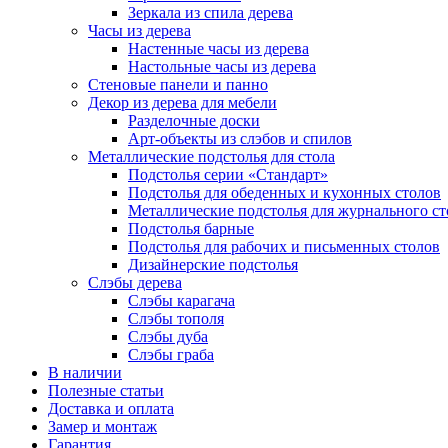
Зеркала из спила дерева
Часы из дерева
Настенные часы из дерева
Настольные часы из дерева
Стеновые панели и панно
Декор из дерева для мебели
Разделочные доски
Арт-объекты из слэбов и спилов
Металлические подстолья для стола
Подстолья серии «Стандарт»
Подстолья для обеденных и кухонных столов
Металлические подстолья для журнального ст
Подстолья барные
Подстолья для рабочих и письменных столов
Дизайнерские подстолья
Слэбы дерева
Слэбы карагача
Слэбы тополя
Слэбы дуба
Слэбы граба
В наличии
Полезные статьи
Доставка и оплата
Замер и монтаж
Гарантия