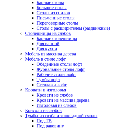
Барные столы
Большие столы
Столы из спилов
Письменные столы
Переговорные столы
Столы с расширителем (раздвижные)
Столешницы из слэбов
Барные столешницы
Для ванной
Для кухни
Мебель из массива дерева
Мебель в стиле лофт
Обеденные столы лофт
Журнальные столы лофт
Рабочие столы лофт
Тумбы лофт
Стеллажи лофт
Кровати и изголовья
Кровати из слэбов
Кровати из массива дерева
Изголовья из слэбов
Консоли из слэбов
Тумбы из слэба и эпоксидной смолы
Под ТВ
Под раковину