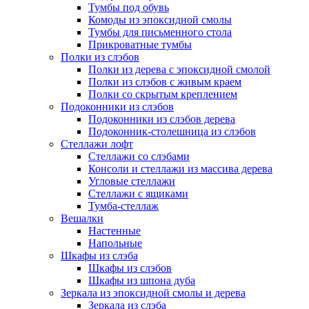
Тумбы под обувь
Комоды из эпоксидной смолы
Тумбы для письменного стола
Прикроватные тумбы
Полки из слэбов
Полки из дерева с эпоксидной смолой
Полки из слэбов с живым краем
Полки со скрытым креплением
Подоконники из слэбов
Подоконники из слэбов дерева
Подоконник-столешница из слэбов
Стеллажи лофт
Стеллажи со слэбами
Консоли и стеллажи из массива дерева
Угловые стеллажи
Стеллажи с ящиками
Тумба-стеллаж
Вешалки
Настенные
Напольные
Шкафы из слэба
Шкафы из слэбов
Шкафы из шпона дуба
Зеркала из эпоксидной смолы и дерева
Зеркала из слэба