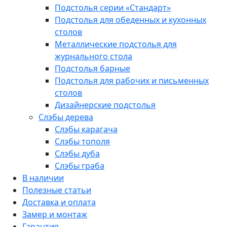
Подстолья серии «Стандарт»
Подстолья для обеденных и кухонных
столов
Металлические подстолья для
журнального стола
Подстолья барные
Подстолья для рабочих и письменных
столов
Дизайнерские подстолья
Слэбы дерева
Слэбы карагача
Слэбы тополя
Слэбы дуба
Слэбы граба
В наличии
Полезные статьи
Доставка и оплата
Замер и монтаж
Гарантия