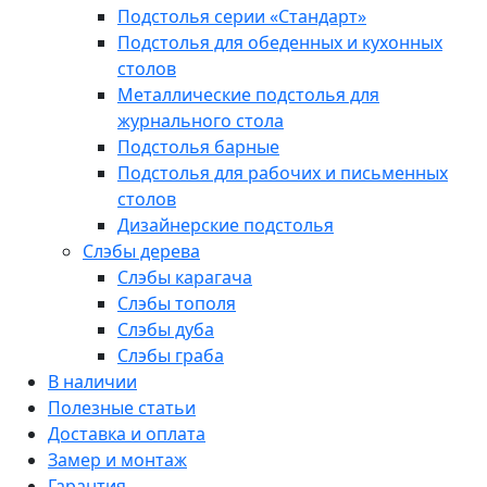
Подстолья серии «Стандарт»
Подстолья для обеденных и кухонных
столов
Металлические подстолья для
журнального стола
Подстолья барные
Подстолья для рабочих и письменных
столов
Дизайнерские подстолья
Слэбы дерева
Слэбы карагача
Слэбы тополя
Слэбы дуба
Слэбы граба
В наличии
Полезные статьи
Доставка и оплата
Замер и монтаж
Гарантия