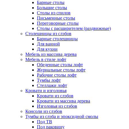
Барные столы
Большие столы
Столы из спилов
Письменные столы
Переговорные столы
Столы с расширителем (раздвижные)
Столешницы из слэбов
Барные столешницы
Для ванной
Для кухни
Мебель из массива дерева
Мебель в стиле лофт
Обеденные столы лофт
Журнальные столы лофт
Рабочие столы лофт
Тумбы лофт
Стеллажи лофт
Кровати и изголовья
Кровати из слэбов
Кровати из массива дерева
Изголовья из слэбов
Консоли из слэбов
Тумбы из слэба и эпоксидной смолы
Под ТВ
Под раковину