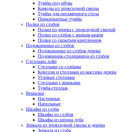
Тумбы под обувь
Комоды из эпоксидной смолы
Тумбы для письменного стола
Прикроватные тумбы
Полки из слэбов
Полки из дерева с эпоксидной смолой
Полки из слэбов с живым краем
Полки со скрытым креплением
Подоконники из слэбов
Подоконники из слэбов дерева
Подоконник-столешница из слэбов
Стеллажи лофт
Стеллажи со слэбами
Консоли и стеллажи из массива дерева
Угловые стеллажи
Стеллажи с ящиками
Тумба-стеллаж
Вешалки
Настенные
Напольные
Шкафы из слэба
Шкафы из слэбов
Шкафы из шпона дуба
Зеркала из эпоксидной смолы и дерева
Зеркала из слэба