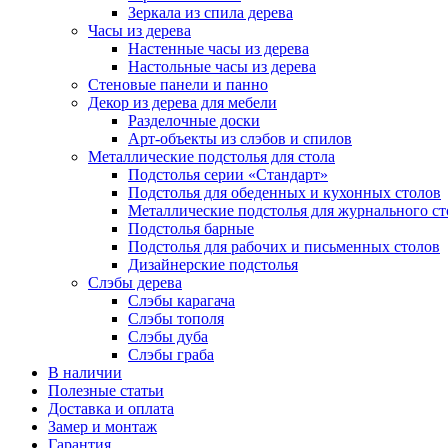
Зеркала из спила дерева
Часы из дерева
Настенные часы из дерева
Настольные часы из дерева
Стеновые панели и панно
Декор из дерева для мебели
Разделочные доски
Арт-объекты из слэбов и спилов
Металлические подстолья для стола
Подстолья серии «Стандарт»
Подстолья для обеденных и кухонных столов
Металлические подстолья для журнального ст
Подстолья барные
Подстолья для рабочих и письменных столов
Дизайнерские подстолья
Слэбы дерева
Слэбы карагача
Слэбы тополя
Слэбы дуба
Слэбы граба
В наличии
Полезные статьи
Доставка и оплата
Замер и монтаж
Гарантия