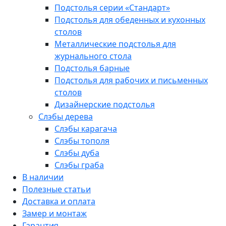
Подстолья серии «Стандарт»
Подстолья для обеденных и кухонных
столов
Металлические подстолья для
журнального стола
Подстолья барные
Подстолья для рабочих и письменных
столов
Дизайнерские подстолья
Слэбы дерева
Слэбы карагача
Слэбы тополя
Слэбы дуба
Слэбы граба
В наличии
Полезные статьи
Доставка и оплата
Замер и монтаж
Гарантия